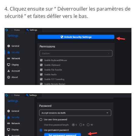
4. Cliquez ensuite sur “ Déverrouiller les paramètres de
sécurité ” et faites défiler vers le bas.