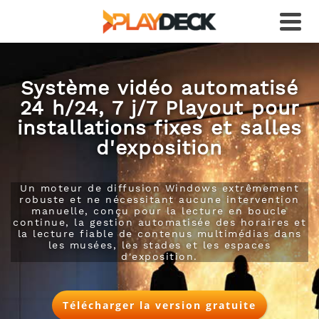
Système vidéo automatisé
24 h/24, 7 j/7 Playout pour
installations fixes et salles
d'exposition
Un moteur de diffusion Windows extrêmement
robuste et ne nécessitant aucune intervention
manuelle, conçu pour la lecture en boucle
continue, la gestion automatisée des horaires et
la lecture fiable de contenus multimédias dans
les musées, les stades et les espaces
d'exposition.
Télécharger la version gratuite