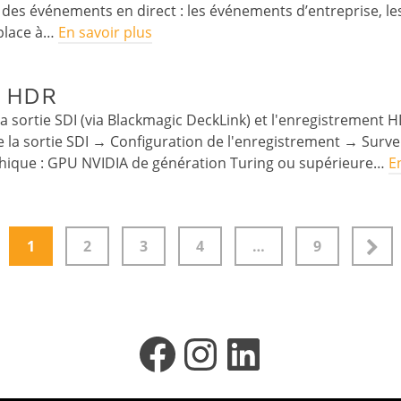
des événements en direct : les événements d’entreprise, les
 place à…
En savoir plus
t HDR
 sortie SDI (via Blackmagic DeckLink) et l'enregistrement 
la sortie SDI → Configuration de l'enregistrement → Surv
aphique : GPU NVIDIA de génération Turing ou supérieure…
E
1
2
3
4
…
9
Facebook
Instagram
LinkedIn