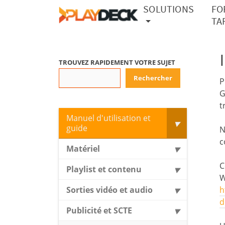
SOLUTIONS
FO
TA
TROUVEZ RAPIDEMENT VOTRE SUJET
Rechercher
P
G
t
Manuel d'utilisation et
guide
N
c
Matériel
C
Playlist et contenu
W
Sorties vidéo et audio
h
d
Publicité et SCTE