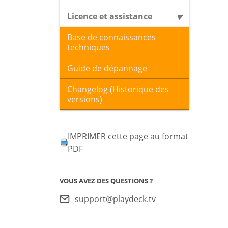
Licence et assistance
Base de connaissances
techniques
Guide de dépannage
Changelog (Historique des
versions)
IMPRIMER cette page au format
PDF
VOUS AVEZ DES QUESTIONS ?
support@playdeck.tv