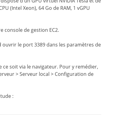
 dispose d'un GPU virtuel NVIDIA Tesla et de
vCPU (Intel Xeon), 64 Go de RAM, 1 vGPU
tre console de gestion EC2.
d ouvrir le port 3389 dans les paramètres de
ce soit via le navigateur. Pour y remédier,
veur > Serveur local > Configuration de
tude :