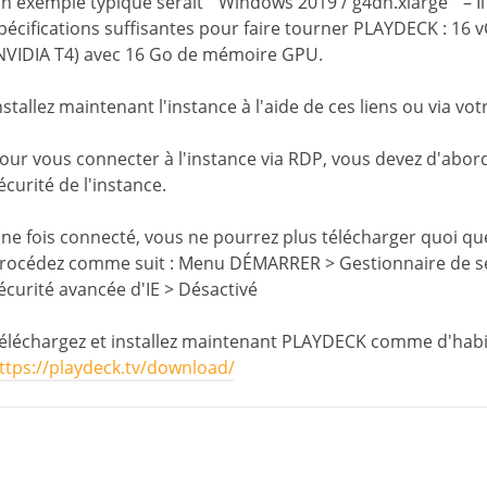
n exemple typique serait “ Windows 2019 / g4dn.xlarge ” – Il
pécifications suffisantes pour faire tourner PLAYDECK : 16 
NVIDIA T4) avec 16 Go de mémoire GPU.
nstallez maintenant l'instance à l'aide de ces liens ou via vo
our vous connecter à l'instance via RDP, vous devez d'abor
écurité de l'instance.
ne fois connecté, vous ne pourrez plus télécharger quoi que 
rocédez comme suit : Menu DÉMARRER > Gestionnaire de ser
écurité avancée d'IE > Désactivé
éléchargez et installez maintenant PLAYDECK comme d'habi
ttps://playdeck.tv/download/