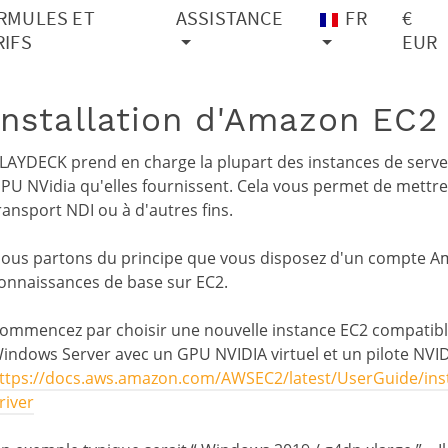
RMULES ET
ASSISTANCE
FR
€
RIFS
EUR
Installation d'Amazon EC2
LAYDECK prend en charge la plupart des instances de serve
PU NVidia qu'elles fournissent. Cela vous permet de mettre
ransport NDI ou à d'autres fins.
ous partons du principe que vous disposez d'un compte A
onnaissances de base sur EC2.
ommencez par choisir une nouvelle instance EC2 compatible 
indows Server avec un GPU NVIDIA virtuel et un pilote NVIDI
ttps://docs.aws.amazon.com/AWSEC2/latest/UserGuide/instal
river