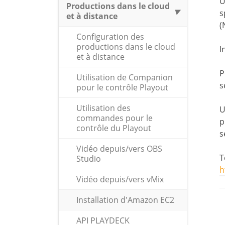
U
Productions dans le cloud
s
et à distance
(
Configuration des
productions dans le cloud
I
et à distance
P
Utilisation de Companion
s
pour le contrôle Playout
Utilisation des
U
commandes pour le
p
contrôle du Playout
s
Vidéo depuis/vers OBS
T
Studio
h
Vidéo depuis/vers vMix
Installation d'Amazon EC2
API PLAYDECK