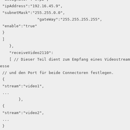
 "ipAddress":"192.16.45.9",

 "subnetMask":"255.255.0.0",

                "gateWay":"255.255.255.255",

 "enable":"true"

 }

 ]

    },

    "receiveVideo2110":

    [ // Dieser Teil dient zum Empfang eines Videostreams, wobei Sie den Connector, die Quelladr
esse

 // und den Port für beide Connectoren festlegen.

 {

 "stream":"video1",

 ...

        },

 {

 "stream":"video2",

 ...

 }
