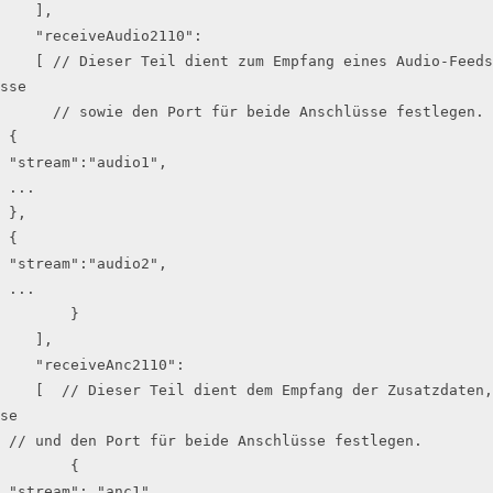
    ],

    "receiveAudio2110":

    [ // Dieser Teil dient zum Empfang eines Audio-Feeds, wobei Sie den Connector, die Quelladre
sse

      // sowie den Port für beide Anschlüsse festlegen.

 {

 "stream":"audio1",

 ...

 },

 {

 "stream":"audio2",

 ...

        }

    ],

    "receiveAnc2110":

    [  // Dieser Teil dient dem Empfang der Zusatzdaten, wobei Sie den Anschluss, die Quelladres
se

 // und den Port für beide Anschlüsse festlegen.

        {

 "stream": "anc1",
