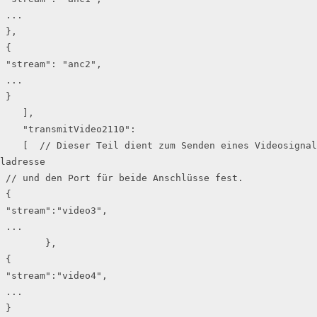
 ...

 },

 {

 "stream": "anc2",

 ...

 }

    ],

    "transmitVideo2110":

    [  // Dieser Teil dient zum Senden eines Videosignals; hier legen Sie den Anschluss, die Zie
ladresse

 // und den Port für beide Anschlüsse fest.

 {

 "stream":"video3",

 ...

        },

 {

 "stream":"video4",

 ...

 }
