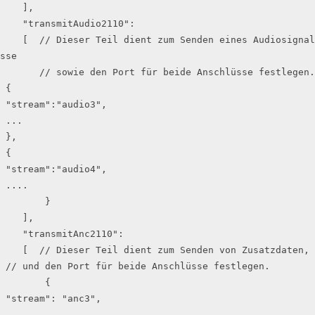
    ],

    "transmitAudio2110":

    [  // Dieser Teil dient zum Senden eines Audiosignals, wobei Sie den Anschluss, die Zieladre
sse

       // sowie den Port für beide Anschlüsse festlegen.

 {

 "stream":"audio3",

 ...

 },

 {

 "stream":"audio4",

 ....

        }

    ],

    "transmitAnc2110":

    [  // Dieser Teil dient zum Senden von Zusatzdaten, wobei Sie den Anschluss, die Zieladresse

 // und den Port für beide Anschlüsse festlegen.

        {

 "stream": "anc3",

 ...
