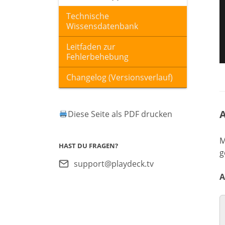
Technische
Wissensdatenbank
Leitfaden zur
Fehlerbehebung
Changelog (Versionsverlauf)
A
Diese Seite als PDF drucken
M
HAST DU FRAGEN?
g
support@playdeck.tv
A