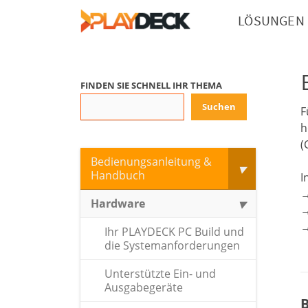
LÖSUNGEN
FINDEN SIE SCHNELL IHR THEMA
Suchen
F
h
(
Bedienungsanleitung &
Handbuch
I
Hardware
Ihr PLAYDECK PC Build und
die Systemanforderungen
Unterstützte Ein- und
Ausgabegeräte
B