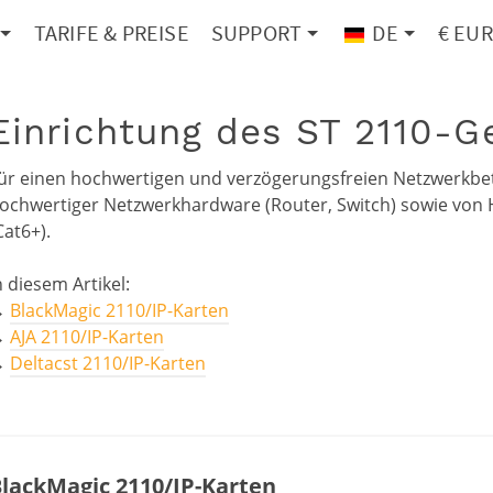
TARIFE & PREISE
SUPPORT
DE
€ EUR
Einrichtung des ST 2110-G
ür einen hochwertigen und verzögerungsfreien Netzwerkbe
ochwertiger Netzwerkhardware (Router, Switch) sowie von
Cat6+).
n diesem Artikel:
→
BlackMagic 2110/IP-Karten
→
AJA 2110/IP-Karten
→
Deltacst 2110/IP-Karten
lackMagic 2110/IP-Karten