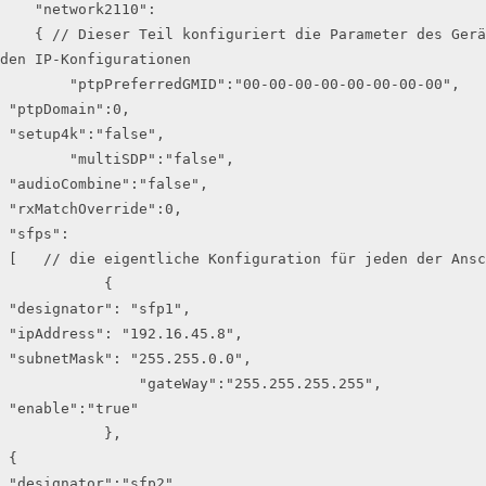
    "network2110":

    { // Dieser Teil konfiguriert die Parameter des Geräts selbst sowie die Anschlüsse (SFP) mit 
den IP-Konfigurationen

        "ptpPreferredGMID":"00-00-00-00-00-00-00-00",

 "ptpDomain":0,

 "setup4k":"false",

        "multiSDP":"false",

 "audioCombine":"false",

 "rxMatchOverride":0,

 "sfps":

 [   // die eigentliche Konfiguration für jeden der Anschlüsse

            {

 "designator": "sfp1",

 "ipAddress": "192.16.45.8",

 "subnetMask": "255.255.0.0",

                "gateWay":"255.255.255.255",

 "enable":"true"

            },

 {

 "designator":"sfp2",
