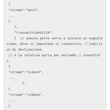
 {

 "stream":"anc2",

 ...

 }

    ],

    "transmitVideo2110":

    [  // questa parte serve a inviare un segnale 
video, dove si impostano il connettore, l’indiriz
zo di destinazione

 // e la relativa porta per entrambi i connettor
i.

 {

 "stream":"video3",

 ...

        },

 {

 "stream":"video4",

 ...

 }
