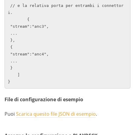
 // e la relativa porta per entrambi i connettor
i.

        {

 "stream":"anc3",

 ...

 },

 {

 "stream":"anc4",

 ...

 }

    ]

}
File di configurazione di esempio
Puoi
Scarica questo file JSON di esempio
.