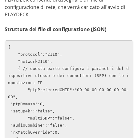
configurazione di rete, che verrà caricato all'avvio di
PLAYDECK.
Struttura del file di configurazione (JSON)
{

    "protocol":"2110",

    "network2110":

    { // questa parte configura i parametri del d
ispositivo stesso e dei connettori (SFP) con le i
mpostazioni IP

        "ptpPreferredGMID":"00-00-00-00-00-00-00-
00",

 "ptpDomain":0,

 "setup4k":"false",

        "multiSDP":"false",

 "audioCombine":"false",

 "rxMatchOverride":0,
