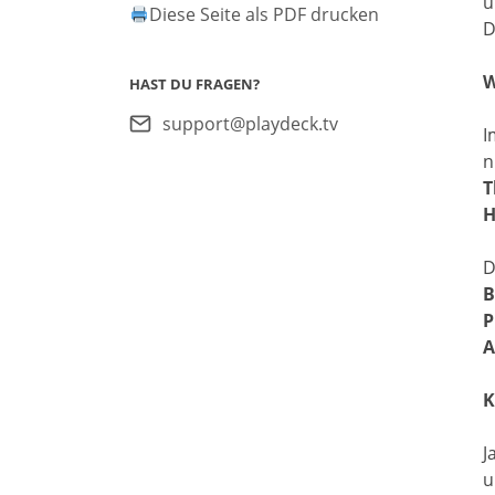
u
Diese Seite als PDF drucken
D
W
HAST DU FRAGEN?
support@playdeck.tv
I
n
T
H
D
B
P
A
K
J
u