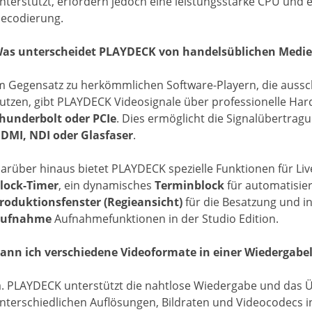
nterstützt, erfordern jedoch eine leistungsstarke CPU und ei
ecodierung.
as unterscheidet PLAYDECK von handelsüblichen Medi
m Gegensatz zu herkömmlichen Software-Playern, die aussc
utzen, gibt PLAYDECK Videosignale über professionelle Har
hunderbolt oder PCIe
. Dies ermöglicht die Signalübertra
DMI, NDI oder Glasfaser
.
arüber hinaus bietet PLAYDECK spezielle Funktionen für Liv
lock-Timer
, ein dynamisches
Terminblock
für automatisier
roduktionsfenster (Regieansicht)
für die Besatzung und in
ufnahme
Aufnahmefunktionen in der Studio Edition.
ann ich verschiedene Videoformate in einer Wiedergabe
a. PLAYDECK unterstützt die nahtlose Wiedergabe und das Üb
nterschiedlichen Auflösungen, Bildraten und Videocodecs i