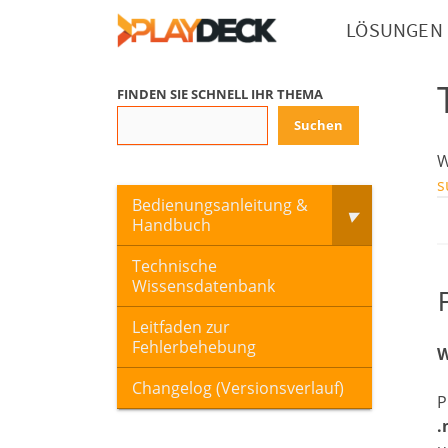
LÖSUNGEN
FINDEN SIE SCHNELL IHR THEMA
Suchen
W
s
Bedienungsanleitung &
Handbuch
Technische
Wissensdatenbank
Leitfaden zur
Fehlerbehebung
W
Changelog (Versionsverlauf)
P
.