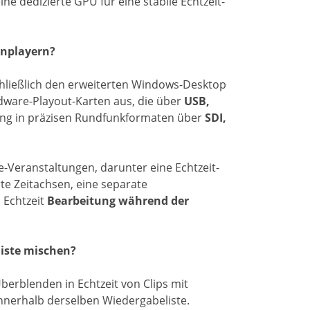
ne dedizierte GPU für eine stabile Echtzeit-
enplayern?
hließlich den erweiterten Windows-Desktop
dware-Playout-Karten aus, die über
USB,
gung in präzisen Rundfunkformaten über
SDI,
e-Veranstaltungen, darunter eine Echtzeit-
te Zeitachsen, eine separate
 Echtzeit
Bearbeitung während der
liste mischen?
erblenden in Echtzeit von Clips mit
nnerhalb derselben Wiedergabeliste.