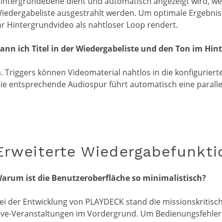
intergrundebene dient und automatisch angezeigt wird, wen
iedergabeliste ausgestrahlt werden. Um optimale Ergebnisse 
hr Hintergrundvideo als nahtloser Loop rendert.
ann ich Titel in der Wiedergabeliste und den Ton im Hi
a. Triggers können Videomaterial nahtlos in die konfigurie
ie entsprechende Audiospur führt automatisch eine paralle
Erweiterte Wiedergabefunkt
arum ist die Benutzeroberfläche so minimalistisch?
ei der Entwicklung von PLAYDECK stand die missionskritisch
ive-Veranstaltungen im Vordergrund. Um Bedienungsfehler