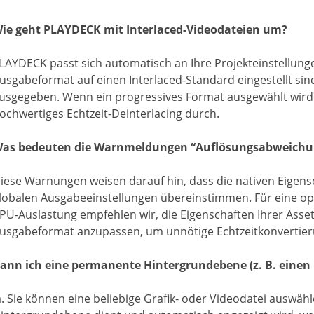
ie geht PLAYDECK mit Interlaced-Videodateien um?
LAYDECK passt sich automatisch an Ihre Projekteinstellung
usgabeformat auf einen Interlaced-Standard eingestellt sind 
usgegeben. Wenn ein progressives Format ausgewählt wird (
ochwertiges Echtzeit-Deinterlacing durch.
as bedeuten die Warnmeldungen “Auflösungsabweichun
iese Warnungen weisen darauf hin, dass die nativen Eigensch
lobalen Ausgabeeinstellungen übereinstimmen. Für eine opt
PU-Auslastung empfehlen wir, die Eigenschaften Ihrer Ass
usgabeformat anzupassen, um unnötige Echtzeitkonvertie
ann ich eine permanente Hintergrundebene (z. B. einen
a. Sie können eine beliebige Grafik- oder Videodatei auswäh