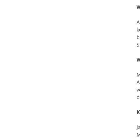
W
A
k
b
S
W
M
A
v
o
K
J
M