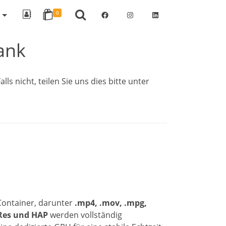
Facebook
Instagram
LinkedIn
0
ank
lls nicht, teilen Sie uns dies bitte unter
Container, darunter
.mp4, .mov, .mpg,
Res und HAP
werden vollständig