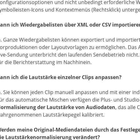
onfigurationsoptionen und nicht unbedingt erforderliche W
ymbolleisten-Icons und Kontextmenüs (Rechtsklick) unterg
ann ich Wiedergabelisten über XML oder CSV importiere
a. Ganze Wiedergabelisten können exportiert und importier
orproduktionen oder Layoutvorlagen zu ermöglichen. Das A
ive-Sendung unterbricht den laufenden Sendebetrieb nicht.
ür die Berichterstattung im Nachhinein.
ann ich die Lautstärke einzelner Clips anpassen?
a. Sie können jeden Clip manuell anpassen und mit einer in
ür das automatische Mischen verfügen die Plus- und Studio
ormalisierung der Lautstärke von Audiodaten
, das alle
ahrgenommenen Lautstärkepegel kalibriert.
erden meine Original-Mediendateien durch das Festleg
ie Lautstärkenormalisierung verändert?