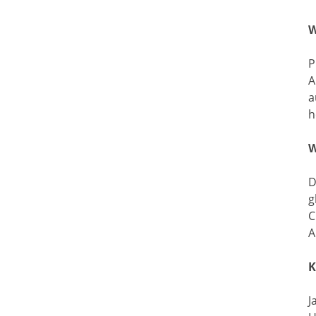
W
P
A
a
h
W
D
g
C
A
K
J