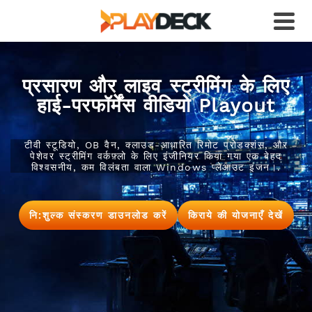
प्रसारण और लाइव स्ट्रीमिंग के लिए
हाई-परफॉर्मेंस वीडियो Playout
टीवी स्टूडियो, OB वैन, क्लाउड-आधारित रिमोट प्रोडक्शंस, और
पेशेवर स्ट्रीमिंग वर्कफ़्लो के लिए इंजीनियर किया गया एक बेहद
विश्वसनीय, कम विलंबता वाला Windows प्लेआउट इंजन।.
नि:शुल्क संस्करण डाउनलोड करें
किराये की योजनाएँ देखें