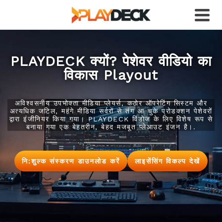
PLAYDECK क्यों? पेशेवर वीडियो का
विकास Playout
अविश्वसनीय उपभोक्ता मीडिया प्लेयर्स, कठोर ऑपरेटिंग सिस्टम और
अत्यधिक जटिल, महंगे मीडिया सर्वरों से तंग आ चुके प्रोडक्शन पेशेवरों
द्वारा इंजीनियर किया गया। PLAYDECK विंडोज के लिए विशेष रूप से
बनाया गया एक बेहतरीन, बेहद मजबूत प्लेआउट इंजन है।.
नि:शुल्क संस्करण डाउनलोड करें
लाइसेंसिंग विकल्प देखें