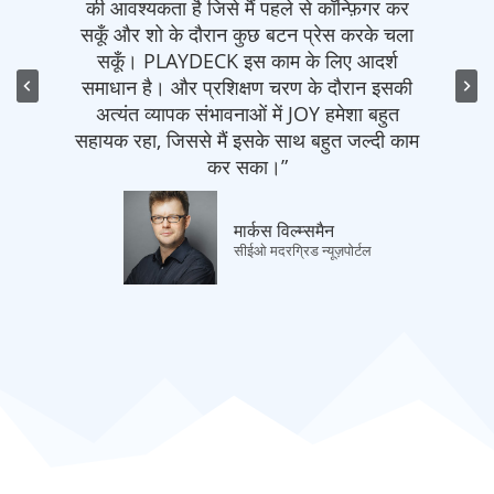
 है जिसे मैं पहले से कॉन्फ़िगर कर
टीम के साथ आपकी टीम क
के दौरान कुछ बटन प्रेस करके चला
जो हम एक साझेदार 
AYDECK इस काम के लिए आदर्श
 और प्रशिक्षण चरण के दौरान इसकी
टॉम र
ापक संभावनाओं में JOY हमेशा बहुत
विश्वस्
िससे मैं इसके साथ बहुत जल्दी काम
कर सका।”
मार्कस विल्म्समैन
सीईओ मदरग्रिड न्यूज़पोर्टल