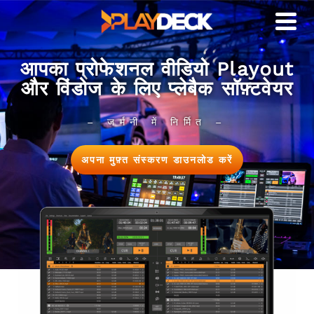
आपका प्रोफेशनल वीडियो Playout
और विंडोज के लिए प्लेबैक सॉफ़्टवेयर
– जर्मनी में निर्मित –
अपना मुफ़्त संस्करण डाउनलोड करें