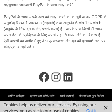
गई भुगतान जानकारी PayPal के साथ साझा करेंगे।.
PayPal के साथ आपके डेटा को साझा करने का कानूनी आधार GDPR की
अनुच्छेद 6 खंड 1 उपखंड a (सहमति) तथा अनुच्छेद 6 खंड 1 उपखंड b
(अनुबंध के निष्पादन के लिए प्रसंस्करण) है। आपके पास किसी भी समय
अपने डेटा की प्रक्रिया के लिए अपनी सहमति वापस लेने का विकल्प है।
ऐसी वापसी का अतीत में हुए डेटा प्रसंस्करण लेन-देन की प्रभावशीलता पर
कोई प्रभाव नहीं पड़ेगा।.
फेसबुक
इंस्टाग्राम
लिंक्डइन
कॉर्पोरेट कार्यक्रम
प्रसारण और 1टीपी23टींग
स्थायी स्थापनाएँ
योजनाएँ और मूल्य निर्धारण
समर्थन
संपर्क
छाप
गोपनीयता
Cookies help us deliver our services. By using our
© जॉय इवेंट एंड मीडिया जीएमबीएच एंड को. केजी
services, you agree to our use of cookies.
Got it