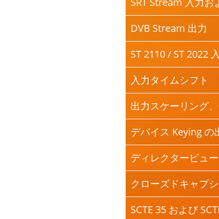
SRT Stream 入力
DVB Stream 出力
ST 2110 / ST 2
入力タイムシフト
出力スケーリング、位置決
デバイス Keying
ディレクタービュー
クローズドキャプショ
SCTE 35 および SCTE