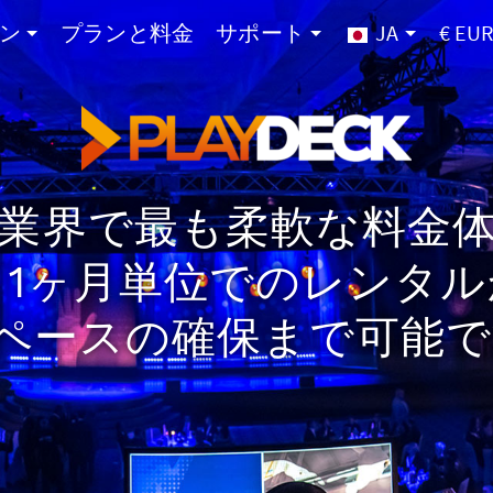
ン
プランと料金
サポート
JA
€ EU
業界で最も柔軟な料金
1ヶ月単位でのレンタ
ペースの確保まで可能で