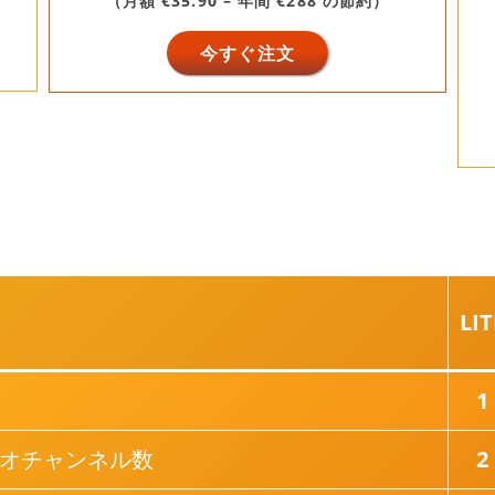
（月額 €35.90 – 年間 €288 の節約）
今すぐ注文
LIT
1
オチャンネル数
2