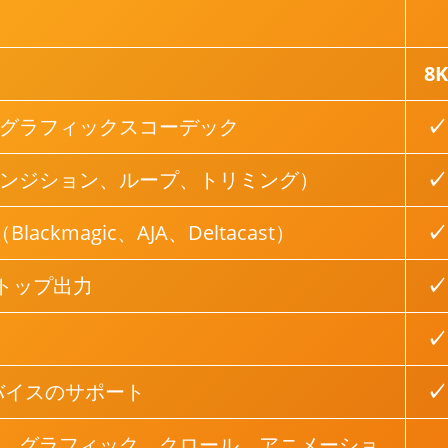
8K
グラフィックスコーデック
✓
ンジション、ループ、トリミング）
✓
ackmagic、AJA、Deltacast）
✓
クトップ出力
✓
✓
バイスのサポート
✓
、グラフィック、クロール、アニメーショ