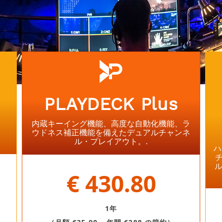
PLAYDECK Plus
内蔵キーイング機能、高度な自動化機能、ラ
ウドネス補正機能を備えたデュアルチャンネ
ル・プレイアウト。.
ハ
⠀
ル
€ 430.80
1年