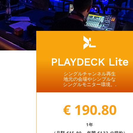
PLAYDECK Lite
シングルチャンネル再生
地元の会場やシンプルな
シングルモニター環境。.
⠀
€ 190.80
1年
（月額 €15.90 – 年間 €132 の節約）