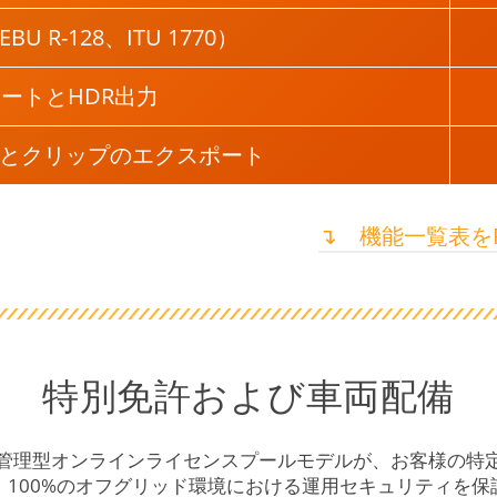
 R-128、ITU 1770）
ートとHDR出力
とクリップのエクスポート
↴ ⠀機能一覧表を
特別免許および車両配備
管理型オンラインライセンスプールモデルが、お客様の特
、100%のオフグリッド環境における運用セキュリティを保