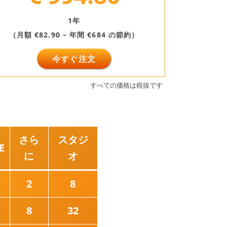
1年
（月額 €82.90 – 年間 €684 の節約）
今すぐ注文
すべての価格は税抜です⠀
さら
スタジ
E
に
オ
2
8
8
32