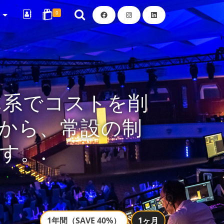
Facebook
Instagram
LinkedIn
R
0
体系でコストを削
ルから、常設の制
す。.
1年間（SAVE 40%）
1ヶ月