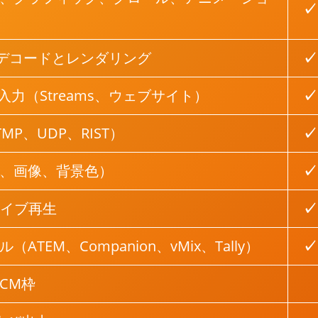
✓
よるデコードとレンダリング
✓
入力（Streams、ウェブサイト）
✓
RTMP、UDP、RIST）
✓
、画像、背景色）
✓
ライブ再生
✓
TEM、Companion、vMix、Tally）
✓
CM枠