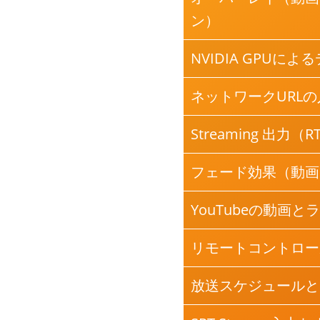
ン）
NVIDIA GPUに
ネットワークURLの
Streaming 出力（
フェード効果（動画
YouTubeの動画と
リモートコントロール（A
放送スケジュールと