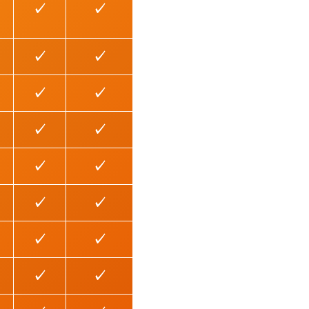
✓
✓
✓
✓
✓
✓
✓
✓
✓
✓
✓
✓
✓
✓
✓
✓