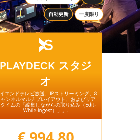
自動更新
一度限り
PLAYDECK
スタジ
オ
イエンドテレビ放送、IPストリーミング、8
チャンネルマルチプレイアウト、およびリア
タイムの「編集しながらの取り込み（Edit-
While-Ingest）」。.
⠀
€ 994.80