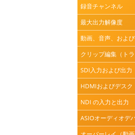
録音チャンネル
最大出力解像度
動画、音声、および
クリップ編集（トラ
SDI入力および出力（Bl
HDMIおよびデス
NDI の入力と出力
ASIOオーディオデ
オーバーレイ（動画