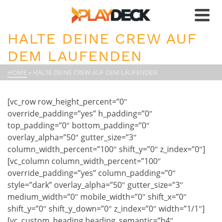
HALTE DEINE CREW AUF
DEM LAUFENDEN
HOME
»
HALTE DEINE CREW AUF DEM LAUFENDEN
[vc_row row_height_percent=”0″
override_padding=”yes” h_padding=”0″
top_padding=”0″ bottom_padding=”0″
overlay_alpha=”50″ gutter_size=”3″
column_width_percent=”100″ shift_y=”0″ z_index=”0″]
[vc_column column_width_percent=”100″
override_padding=”yes” column_padding=”0″
style=”dark” overlay_alpha=”50″ gutter_size=”3″
medium_width=”0″ mobile_width=”0″ shift_x=”0″
shift_y=”0″ shift_y_down=”0″ z_index=”0″ width=”1/1″]
[vc_custom_heading heading_semantic=”h4″