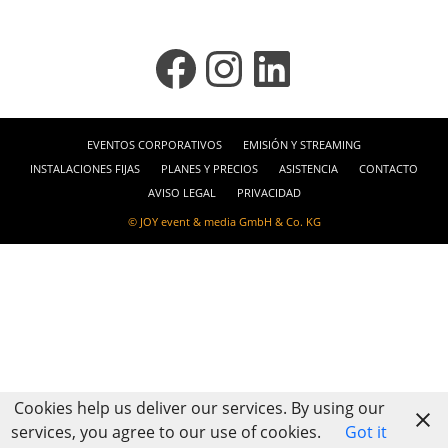
Facebook
Instagram
LinkedIn
EVENTOS CORPORATIVOS
EMISIÓN Y STREAMING
INSTALACIONES FIJAS
PLANES Y PRECIOS
ASISTENCIA
CONTACTO
AVISO LEGAL
PRIVACIDAD
© JOY event & media GmbH & Co. KG
Cookies help us deliver our services. By using our
services, you agree to our use of cookies.
Got it